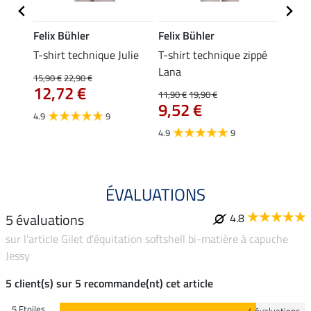
Felix Bühler
Felix Bühler
Felix
ia
T-shirt technique Julie
T-shirt technique zippé
Polo 
Lana
15,90 €
22,90 €
15,90 
12,72 €
12,
11,90 €
19,90 €
9,52 €
4.9
9
4.7
4.9
9
ÉVALUATIONS
5 évaluations
4.8
sur l'article Gilet d'équitation softshell bi-matière à capuche
Jessy
5 client(s) sur 5 recommande(nt) cet article
5 Etoiles