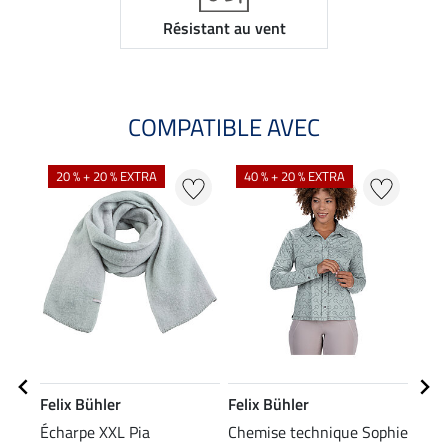
Résistant au vent
COMPATIBLE AVEC
20 % + 20 % EXTRA
40 % + 20 % EXTRA
22
Felix Bühler
Felix Bühler
Feli
Écharpe XXL Pia
Chemise technique Sophie
Band