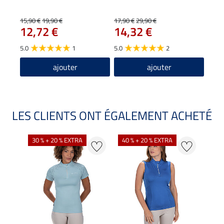
15,90 €
19,90 €
17,90 €
29,90 €
6,99 
12,72 €
14,32 €
5,5
5.0
1
5.0
2
4.6
ajouter
ajouter
LES CLIENTS ONT ÉGALEMENT ACHETÉ
30 % + 20 % EXTRA
40 % + 20 % EXTRA
20 %