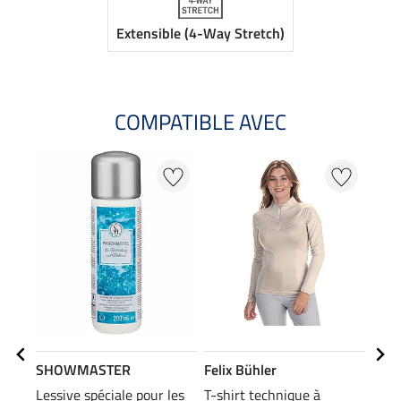
Extensible (4-Way Stretch)
COMPATIBLE AVEC
20
SHOWMASTER
Felix Bühler
Feli
Lessive spéciale pour les
T-shirt technique à
T-sh