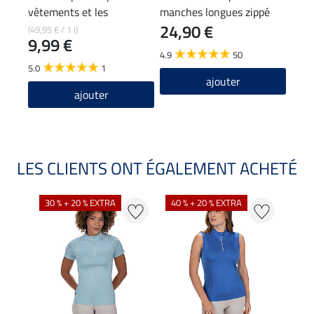
vêtements et les
manches longues zippé
24,90 €
pantalons d'équitation
Sofie
(49,95 € / 1 l)
11,90
9,99 €
9,5
4.9
50
5.0
1
4.8
ajouter
ajouter
LES CLIENTS ONT ÉGALEMENT ACHETÉ
30 % + 20 % EXTRA
40 % + 20 % EXTRA
20 %