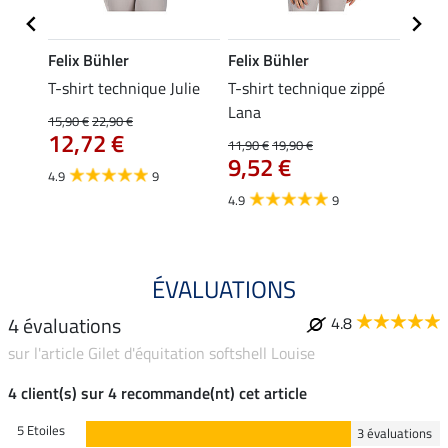
Felix Bühler
Felix Bühler
Felix
ia
T-shirt technique Julie
T-shirt technique zippé
Polo 
Lana
15,90 €
22,90 €
15,90 
12,72 €
12,
11,90 €
19,90 €
9,52 €
4.9
9
4.7
4.9
9
ÉVALUATIONS
4 évaluations
4.8
sur l'article Gilet d'équitation softshell Louise
4 client(s) sur 4 recommande(nt) cet article
5 Etoiles
3 évaluations