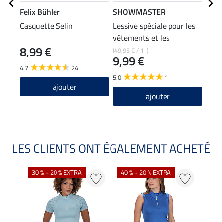
Felix Bühler
SHOWMASTER
Feli
Casquette Selin
Lessive spéciale pour les
T-sh
vêtements et les
8,99 €
pantalons d'équitation
(49,95 € / 1 l)
11,90
9,99 €
9,5
4.7
24
5.0
1
5.0
ajouter
ajouter
LES CLIENTS ONT ÉGALEMENT ACHETÉ
30 % + 20 % EXTRA
40 % + 20 % EXTRA
20 %