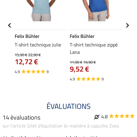
Felix Bühler
Felix Bühler
Felix
essa
T-shirt technique Julie
T-shirt technique zippé
Polo 
Lana
15,90 €
22,90 €
15,90 
12,72 €
12,
11,90 €
19,90 €
9,52 €
4.9
9
4.7
4.9
9
ÉVALUATIONS
14 évaluations
4.8
sur l'article Gilet d'équitation bi-matière à capuche Zoey