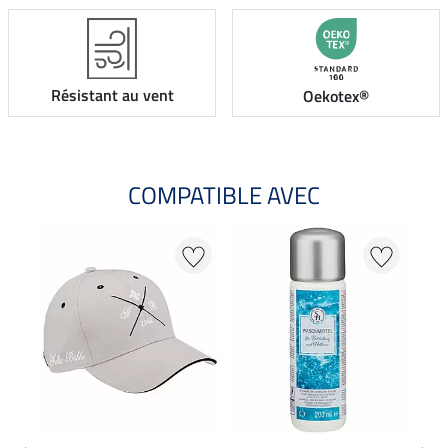
Résistant au vent
Oekotex®
COMPATIBLE AVEC
20