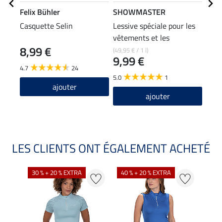
Felix Bühler
SHOWMASTER
Feli
Casquette Selin
Lessive spéciale pour les
T-sh
vêtements et les
8,99 €
pantalons d'équitation
(49,95 € / 1 l)
11,90
9,99 €
9,5
4.7
24
5.0
1
5.0
ajouter
ajouter
LES CLIENTS ONT ÉGALEMENT ACHETÉ
30 % + 20 % EXTRA
40 % + 20 % EXTRA
20 %