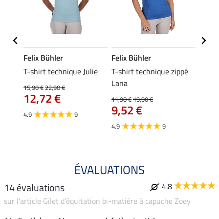
Felix Bühler
Felix Bühler
Felix
ia
T-shirt technique Julie
T-shirt technique zippé
Polo 
Lana
15,90 €
22,90 €
15,90 
12,72 €
12,
11,90 €
19,90 €
9,52 €
4.9
9
4.7
4.9
9
ÉVALUATIONS
14 évaluations
4.8
sur l'article Gilet d'équitation bi-matière à capuche Zoey