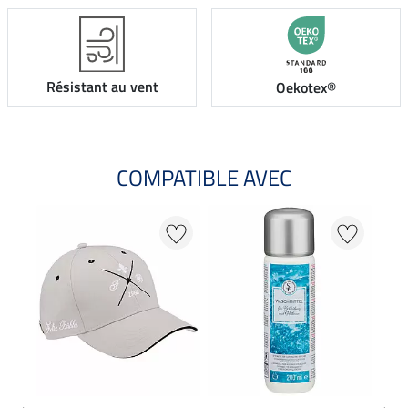
Résistant au vent
Oekotex®
COMPATIBLE AVEC
20