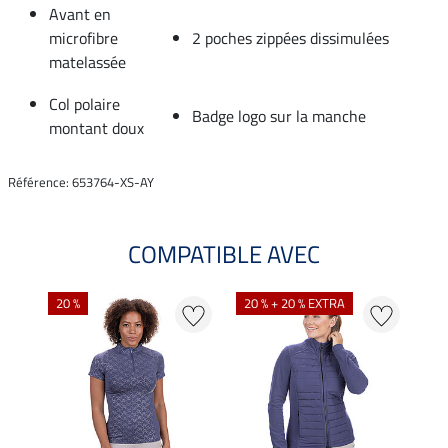
Avant en
microfibre
2 poches zippées dissimulées
matelassée
Col polaire
Badge logo sur la manche
montant doux
Référence: 653764-XS-AY
COMPATIBLE AVEC
20 %
20 % + 20 % EXTRA