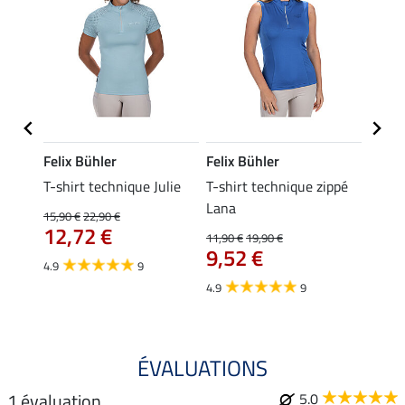
Felix Bühler
Felix Bühler
Felix
essa
T-shirt technique Julie
T-shirt technique zippé
Polo 
Lana
15,90 €
22,90 €
15,90 
12,72 €
12,
11,90 €
19,90 €
9,52 €
4.9
9
4.7
4.9
9
ÉVALUATIONS
1 évaluation
5.0