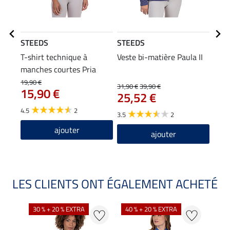
STEEDS
STEEDS
STE
T-shirt technique à
Veste bi-matière Paula II
Casq
manches courtes Pria
9,9
19,90 €
31,90 €
39,90 €
15,90 €
25,52 €
4.7
4.5
2
3.5
2
ajouter
ajouter
LES CLIENTS ONT ÉGALEMENT ACHETÉ
30 % + 20 % EXTRA
40 % + 20 % EXTRA
20 %