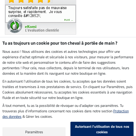
Tu as toujours un cookie pour ton cheval à portée de main ?
Nous aussi ! Nous utilisons des cookies et autres technologies pour offrir une
Boutique climatiquement
expérience d'achat optimale et sécurisée à nos visiteurs, pour mesurer la performance
neutre
de notre site web et personnaliser le contenu afin de faire des suggestions
pertinentes ! Pour cela, nous collectons, depuis le terminal de nos utilisateurs, leurs
Livraison par
données et la manière dont ils naviguent sur notre boutique en ligne.
En autorisant l'utilisation de tous les cookies, tu acceptes que tes données soient
Paiement sécurisé
traitées et transmises à nos prestataires de servics. En cliquant sur Paramètres, puis
Cookies absolument nécessaires, tu acceptes les cookies essentiels à une navigation
fluide et en toute sécurité sur notre boutique en ligne.
À tout moment, tu as la possibilité de révoquer ou d'adapter ces paramètres. Tu
Mentions légales
trouveras plus d'informations concernant nos cookies dans notre section
Protection
des données
& Gérer les cookies.
Dernière actualisation le 07.08.2026 à 12:12
Autorisant l'utilisation de tous nos
Tous les prix s'entendent TVA incluse et
frais de port en sus
Paramètres
cookies