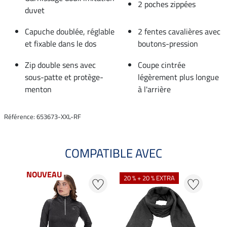
2 poches zippées
duvet
Capuche doublée, réglable
2 fentes cavalières avec
et fixable dans le dos
boutons-pression
Zip double sens avec
Coupe cintrée
sous-patte et protège-
légèrement plus longue
menton
à l'arrière
Référence: 653673-XXL-RF
COMPATIBLE AVEC
NOUVEAU
20 % + 20 % EXTRA
22