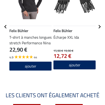
Felix Bühler
Felix Bühler
Feli
T-shirt à manches longues
Écharpe XXL Ida
Bonn
stretch Performance Nina
22,90 €
15,90 €
19,90 €
9,99 
12,72 €
7,9
4.9
44
4.4
ajouter
ajouter
LES CLIENTS ONT ÉGALEMENT ACHETÉ