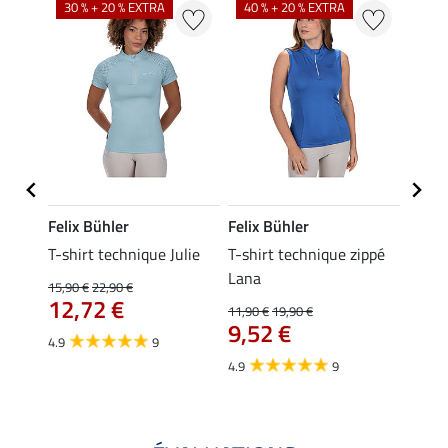
30 % + 20 % EXTRA
40 % + 20 % EXTRA
20 %
Felix Bühler
Felix Bühler
Felix
ia
T-shirt technique Julie
T-shirt technique zippé
Polo 
Lana
15,90 €
22,90 €
15,90 
12,72 €
12,
11,90 €
19,90 €
9,52 €
4.9
9
4.7
4.9
9