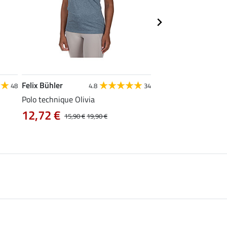
Felix Bühler
STONEDEEK
48
4.8
34
4
Polo technique Olivia
Débardeur femme Te
12,72 €
9,52 €
15,90 €
19,90 €
11,90 €
14,9