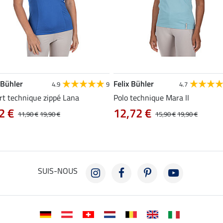
 Bühler
Felix Bühler
4.9
9
4.7
rt technique zippé Lana
Polo technique Mara II
2 €
12,72 €
11,90 €
19,90 €
15,90 €
19,90 €
SUIS-NOUS