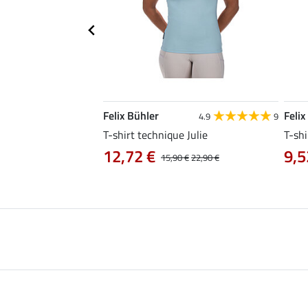
Felix Bühler
Felix
4.8
25
4.9
9
e Tessa
T-shirt technique Julie
T-shi
12,72 €
9,5
14,90 €
15,90 €
22,90 €