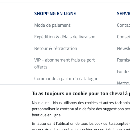
SHOPPING EN LIGNE
SERVI
Mode de paiement
Conta
Expédition & délais de livraison
Consei
Retour & rétractation
Newsl
VIP - abonnement frais de port
Remise
offerts
Guides
Commande à partir du catalogue
Nettoy
Bons Cadeaux
Tu as toujours un cookie pour ton cheval à
Deman
FAQ
Nous aussi ! Nous utilisons des cookies et autres technolo
personnaliser le contenu afin de faire des suggestions pert
boutique en ligne.
En autorisant l'utilisation de tous les cookies, tu accept
Boutique climatiquement neutre
Livrais
nécessaires, tu acceptes les cookies essentiels à une navig