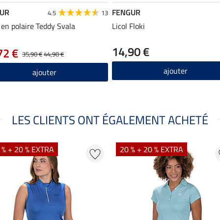
UR
FENGUR
4.5
13
 en polaire Teddy Svala
Licol Floki
14,90 €
72 €
35,90 €
44,90 €
ajouter
ajouter
LES CLIENTS ONT ÉGALEMENT ACHETÉ
 % + 20 % EXTRA
20 % + 20 % EXTRA