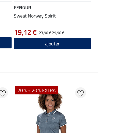
FENGUR
Sweat Norway Spirit
19,12 €
23,90 €
29,90 €
ajouter
20 % + 20 % EXTRA
20 % + 20 % EXTR