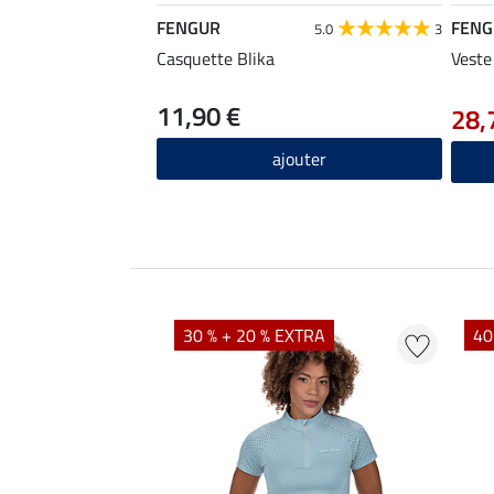
FENGUR
FENG
5.0
3
Casquette Blika
Veste
11,90 €
28,
ajouter
EXTRA
30 % + 20 % EXTRA
40