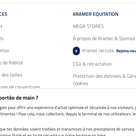
CES
KRAMER EQUITATION
ct
MEGA STORES
ls
À propos de Kramer & Sponsor
etter
Kramer recrute
Rejoins-no
6
 de fidélité
CGV & rétractation
 des tailles
Protection des données & Gére
cookies
age de couvertures
Mentions légales
 portée de main ?
de de catalogue
gies pour offrir une expérience d'achat optimale et sécurisée à nos visiteurs
inentes ! Pour cela, nous collectons, depuis le terminal de nos utilisateurs, 
es que tes données soient traitées et transmises à nos prestataires de servic
on par
Paiement sécurisé
ation fluide et en toute sécurité sur notre boutique en ligne.