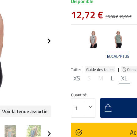
Disponible
12,72 €
15,90 €
19,90 €
EUCALYPTUS
Taille: |
Guide des tailles
|
Conse
XS
S
M
L
XL
Quantité:
Voir la tenue assortie
Ac