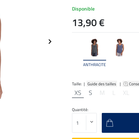
Disponible
13,90 €
ANTHRACITE
Taille: |
Guide des tailles
|
Conse
XS
S
M
L
XL
Quantité: