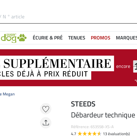
ÉCURIE & PRÉ
TENUES
PROMOS
MARQUE
encore
ue Megan
STEEDS
Débardeur technique
Référence: 653558-XS-A
4.7
13 évaluation(s)