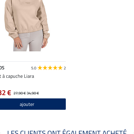
DS
5.0
2
 à capuche Liara
32 €
27,90 €
34,90 €
ajouter
LES CLIENTS ONT ÉGALEMENT ACHETÉ