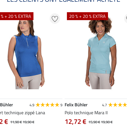
 % + 20 % EXTRA
20 % + 20 % EXTRA
 Bühler
Felix Bühler
4.9
9
4.7
rt technique zippé Lana
Polo technique Mara II
2 €
12,72 €
11,90 €
19,90 €
15,90 €
19,90 €