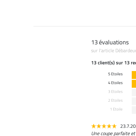
13 évaluations
sur l'article Débarde
13 client(s) sur 13 r
5 Etoiles
4 Etoiles
3 Etoiles
2 Etoiles
1 Etoile
23.7.2
Une coupe parfaite et