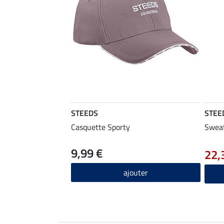
STEEDS
STEE
Casquette Sporty
Sweat
9,99 €
22,
ajouter