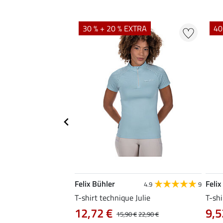
EXTRA
30 % + 20 % EXTRA
40
Felix Bühler
Felix
4.8
34
4.9
9
livia
T-shirt technique Julie
T-shi
12,72 €
9,5
0 €
19,90 €
15,90 €
22,90 €