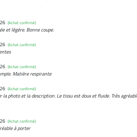
026
(Achat confirmé)
rée et légère. Bonne coupe.
026
(Achat confirmé)
entes
026
(Achat confirmé)
ample. Matière respirante
026
(Achat confirmé)
la photo et la description. Le tissu est doux et fluide. Très agréab
026
(Achat confirmé)
réable à porter