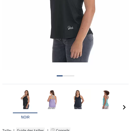
NOIR
Taille: |
Guide des tailles
|
Conseils