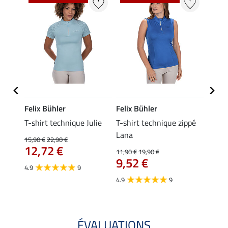
Felix Bühler
Felix Bühler
Felix
ia
T-shirt technique Julie
T-shirt technique zippé
Polo 
Lana
15,90 €
22,90 €
15,90 
12,72 €
12,
11,90 €
19,90 €
9,52 €
4.9
9
4.7
4.9
9
ÉVALUATIONS