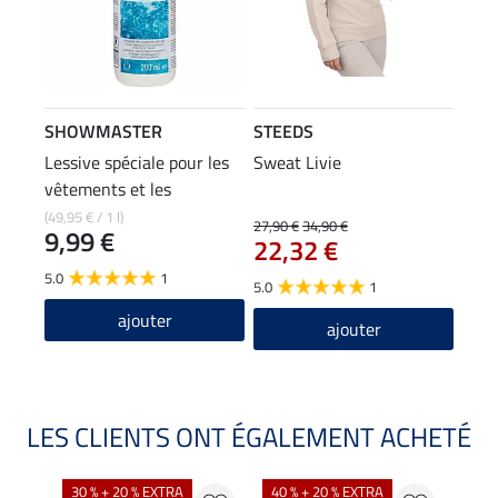
SHOWMASTER
STEEDS
Lessive spéciale pour les
Sweat Livie
vêtements et les
pantalons d'équitation
(49,95 € / 1 l)
27,90 €
34,90 €
9,99 €
22,32 €
5.0
1
5.0
1
ajouter
ajouter
LES CLIENTS ONT ÉGALEMENT ACHETÉ
30 % + 20 % EXTRA
40 % + 20 % EXTRA
20 %