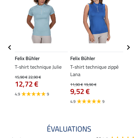
Felix Bühler
Felix Bühler
Felix
ia
T-shirt technique Julie
T-shirt technique zippé
Polo 
Lana
15,90 €
22,90 €
15,90 
12,72 €
12,
11,90 €
19,90 €
9,52 €
4.9
9
4.7
4.9
9
ÉVALUATIONS