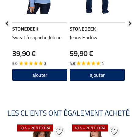
STONEDEEK
STONEDEEK
STO
Sweat à capuche Jolene
Jeans Harlow
Gile
39,90 €
59,90 €
47,90
38
5.0
3
4.8
4
4.6
ajouter
ajouter
LES CLIENTS ONT ÉGALEMENT ACHETÉ
30 % + 20 % EXTRA
40 % + 20 % EXTRA
20 %