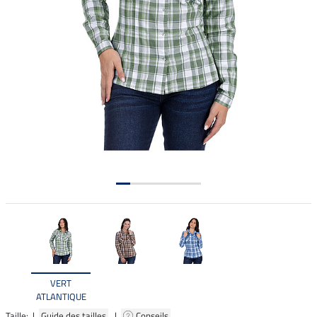
VERT
ATLANTIQUE
Taille: |
Guide des tailles
|
Conseils