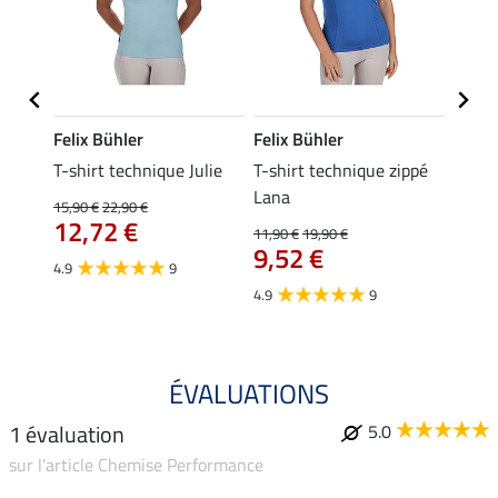
Felix Bühler
Felix Bühler
Felix
ia
T-shirt technique Julie
T-shirt technique zippé
Polo 
Lana
15,90 €
22,90 €
15,90 
12,72 €
12,
11,90 €
19,90 €
9,52 €
4.9
9
4.7
4.9
9
ÉVALUATIONS
1 évaluation
5.0
sur l'article Chemise Performance