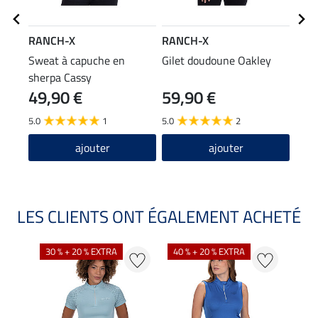
RANCH-X
RANCH-X
RAN
Sweat à capuche en
Gilet doudoune Oakley
Tour
sherpa Cassy
49,90 €
59,90 €
14
5.0
1
5.0
2
4.0
ajouter
ajouter
LES CLIENTS ONT ÉGALEMENT ACHETÉ
30 % + 20 % EXTRA
40 % + 20 % EXTRA
20 %