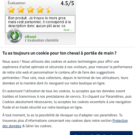
Tu as toujours un cookie pour ton cheval à portée de main ?
Nous aussi ! Nous utilisons des cookies et autres technologies pour offrir une
Boutique climatiquement
expérience d'achat optimale et sécurisée à nos visiteurs, pour mesurer la performance
neutre
de notre site web et personnaliser le contenu afin de faire des suggestions
pertinentes ! Pour cela, nous collectons, depuis le terminal de nos utilisateurs, leurs
Livraison par
données et la manière dont ils naviguent sur notre boutique en ligne.
En autorisant l'utilisation de tous les cookies, tu acceptes que tes données soient
Paiement sécurisé
traitées et transmises à nos prestataires de servics. En cliquant sur Paramètres, puis
Cookies absolument nécessaires, tu acceptes les cookies essentiels à une navigation
fluide et en toute sécurité sur notre boutique en ligne.
À tout moment, tu as la possibilité de révoquer ou d'adapter ces paramètres. Tu
Mentions légales
trouveras plus d'informations concernant nos cookies dans notre section
Protection
des données
& Gérer les cookies.
Dernière actualisation le 08.08.2026 à 14:33