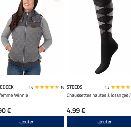
EDEEK
STEEDS
4.6
16
4.3
 femme Winnie
Chaussettes hautes à losanges 
90 €
4,99 €
ajouter
ajouter