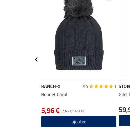
RANCH-X
STON
5.0
1
Bonnet Carol
Gilet
59,
5,96 €
7,45 €
14,90 €
ajouter