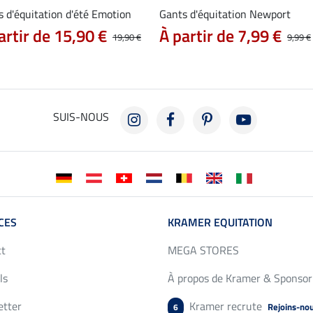
 d'équitation d'été Emotion
Gants d'équitation Newport
artir de 15,90 €
À partir de 7,99 €
19,90 €
9,99 €
SUIS-NOUS
CES
KRAMER EQUITATION
ct
MEGA STORES
ls
À propos de Kramer & Sponsor
etter
Kramer recrute
Rejoins-no
6