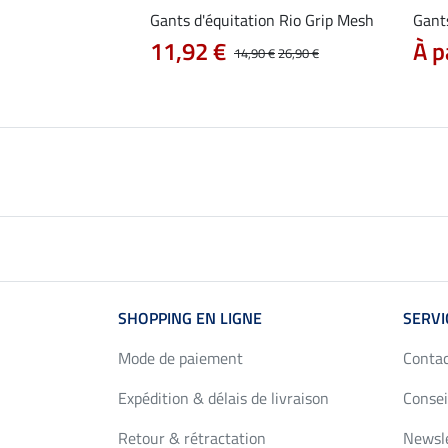
ion ROECK GRIP
Gants d'équitation Rio Grip Mesh
Gants
 31,90 €
11,92 €
À p
34,95 €
14,90 €
26,90 €
SHOPPING EN LIGNE
SERVI
Mode de paiement
Conta
Expédition & délais de livraison
Consei
Retour & rétractation
Newsl