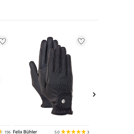
9 %
Felix Bühler
Roeckl
156
5.0
3
4.8