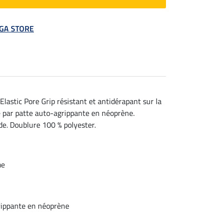
MEGA STORE
lastic Pore Grip résistant et antidérapant sur la
e par patte auto-agrippante en néoprène.
de. Doublure 100 % polyester.
me
rippante en néoprène