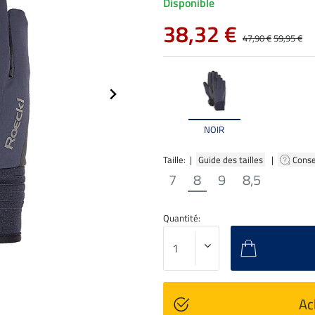
Disponible
38,32 €
47,90 €
59,95 €
NOIR
Taille: |
Guide des tailles
|
Conse
7
8
9
8,5
Quantité:
Ac