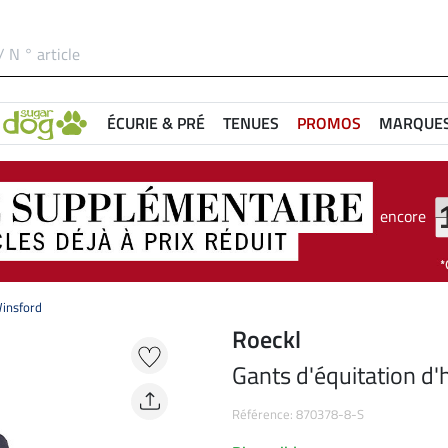
ÉCURIE & PRÉ
TENUES
PROMOS
MARQUE
encore
Winsford
Roeckl
Gants d'équitation d'
Référence: 870378-8-S