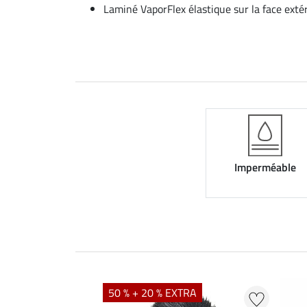
Laminé VaporFlex élastique sur la face exté
Imperméable
50 % + 20 % EXTRA