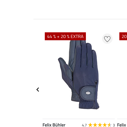
44 % + 20 % EXTRA
20
Felix Bühler
Felix
4.8
105
4.7
3