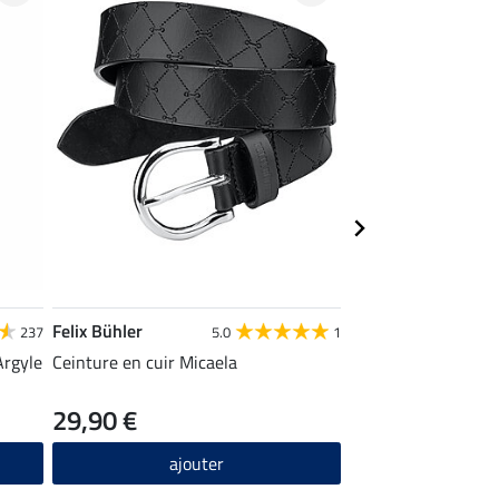
Felix Bühler
SHOWMASTER
237
5.0
1
Argyle
Ceinture en cuir Micaela
Cravache Precise
29,90 €
6,99 €
ajouter
ajou