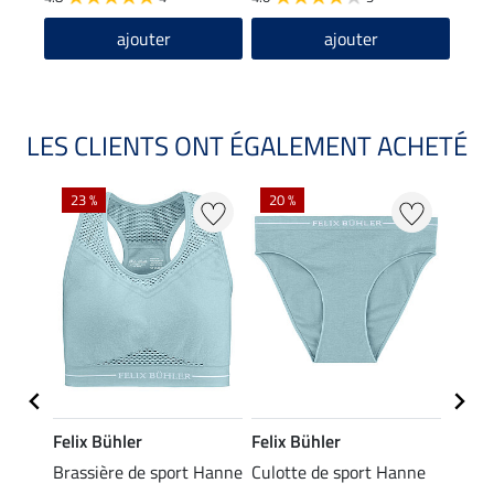
ajouter
ajouter
LES CLIENTS ONT ÉGALEMENT ACHETÉ
23 %
20 %
Felix Bühler
Felix Bühler
Felix
port
Brassière de sport Hanne
Culotte de sport Hanne
Souti