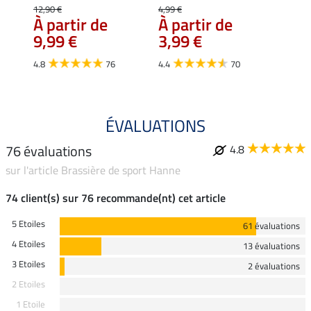
Loun
12,90 €
4,99 €
16,
À partir de
À partir de
9,99 €
3,99 €
4.7
4.8
76
4.4
70
ÉVALUATIONS
76 évaluations
4.8
sur l'article Brassière de sport Hanne
74 client(s) sur 76 recommande(nt) cet article
5 Etoiles
61 évaluations
4 Etoiles
13 évaluations
3 Etoiles
2 évaluations
2 Etoiles
1 Etoile