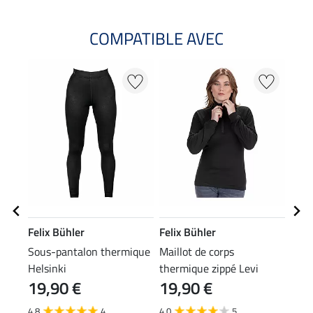
COMPATIBLE AVEC
Felix Bühler
Felix Bühler
Feli
Sous-pantalon thermique
Maillot de corps
Ense
Helsinki
thermique zippé Levi
vête
19,90 €
19,90 €
29
4.8
4
4.0
5
4.5