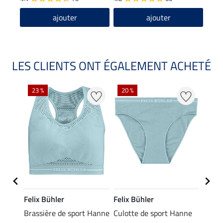
ajouter
ajouter
LES CLIENTS ONT ÉGALEMENT ACHETÉ
23 %
20 %
Felix Bühler
Felix Bühler
Felix
port
Brassière de sport Hanne
Culotte de sport Hanne
Souti