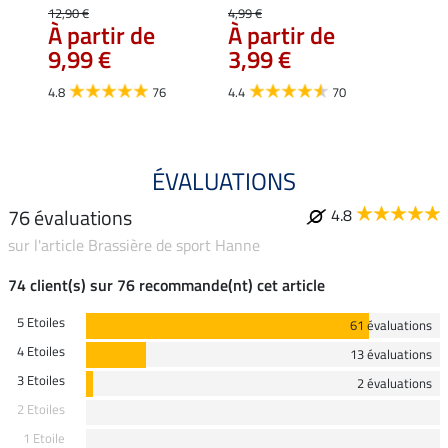
Loun
12,90 €
4,99 €
16,
À partir de
À partir de
9,99 €
3,99 €
4.7
4.8
76
4.4
70
ÉVALUATIONS
76 évaluations
4.8
sur l'article Brassière de sport Hanne
74 client(s) sur 76 recommande(nt) cet article
5 Etoiles
61 évaluations
4 Etoiles
13 évaluations
3 Etoiles
2 évaluations
2 Etoiles
1 Etoile