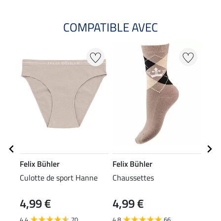
COMPATIBLE AVEC
Felix Bühler
Felix Bühler
Feli
Culotte de sport Hanne
Chaussettes
Chau
Argy
4,99 €
4,99 €
6,9
4.4
70
4.8
66
4.7