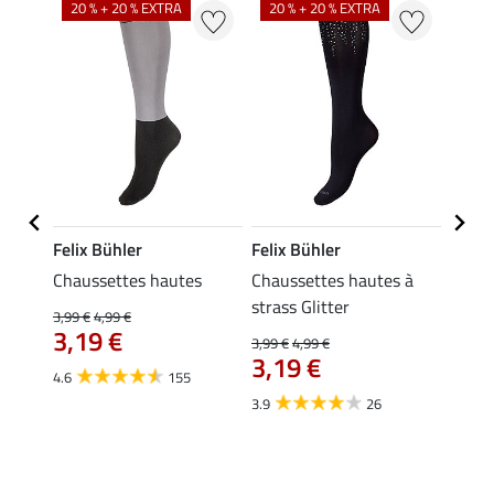
20 % + 20 % EXTRA
20 % + 20 % EXTRA
Felix Bühler
Felix Bühler
Kräm
 Hanne
Chaussettes hautes
Chaussettes hautes à
Petit
strass Glitter
3,99 €
4,99 €
0,49 €
3,19 €
À pa
3,99 €
4,99 €
3,19 €
0,3
4.6
155
3.9
26
4.9