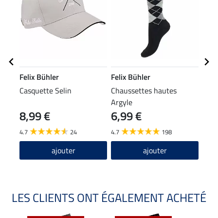
Felix Bühler
Felix Bühler
Feli
Casquette Selin
Chaussettes hautes
Band
Argyle
8,99 €
6,99 €
4,9
4.7
24
4.7
198
4.7
ajouter
ajouter
LES CLIENTS ONT ÉGALEMENT ACHETÉ
NO