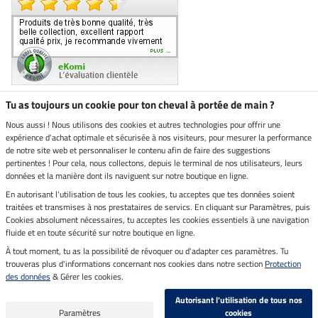
Tu as toujours un cookie pour ton cheval à portée de main ?
Nous aussi ! Nous utilisons des cookies et autres technologies pour offrir une
Boutique climatiquement
expérience d'achat optimale et sécurisée à nos visiteurs, pour mesurer la performance
neutre
de notre site web et personnaliser le contenu afin de faire des suggestions
pertinentes ! Pour cela, nous collectons, depuis le terminal de nos utilisateurs, leurs
Livraison par
données et la manière dont ils naviguent sur notre boutique en ligne.
En autorisant l'utilisation de tous les cookies, tu acceptes que tes données soient
Paiement sécurisé
traitées et transmises à nos prestataires de servics. En cliquant sur Paramètres, puis
Cookies absolument nécessaires, tu acceptes les cookies essentiels à une navigation
fluide et en toute sécurité sur notre boutique en ligne.
À tout moment, tu as la possibilité de révoquer ou d'adapter ces paramètres. Tu
Mentions légales
trouveras plus d'informations concernant nos cookies dans notre section
Protection
des données
& Gérer les cookies.
Dernière actualisation le 06.08.2026 à 14:39
Autorisant l'utilisation de tous nos
Tous les prix s'entendent TVA incluse et
frais de port en sus
Paramètres
cookies