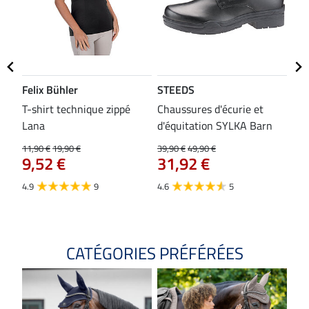
Felix Bühler
STEEDS
SH
bon
T-shirt technique zippé
Chaussures d'écurie et
Tap
Lana
d'équitation SYLKA Barn
29,9
23
11,90 €
19,90 €
39,90 €
49,90 €
9,52 €
31,92 €
4.8
4.9
9
4.6
5
CATÉGORIES PRÉFÉRÉES