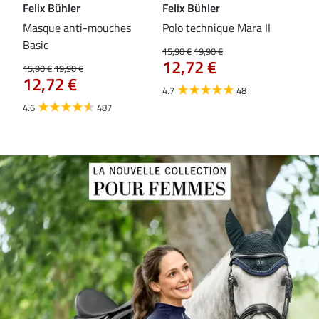
Felix Bühler
Felix Bühler
Fel
Masque anti-mouches
Polo technique Mara II
Mas
Basic
ext
15,90 €
19,90 €
12,72 €
15,90 €
19,90 €
15,9
12,72 €
12
4.7
48
4.6
487
4.4