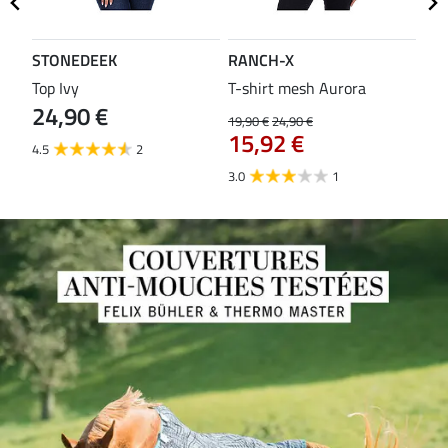
STONEDEEK
RANCH-X
ST
Top Ivy
T-shirt mesh Aurora
T-s
24,90 €
19,90 €
24,90 €
14,9
15,92 €
11
4.5
2
3.0
1
5.0