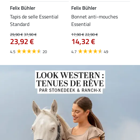
Felix Bühler
Felix Bühler
CL
Tapis de selle Essential
Bonnet anti-mouches
Bri
84
Standard
Essential
29,90 €
37,90 €
17,90 €
22,90 €
23,92 €
14,32 €
4.5
20
4.7
49