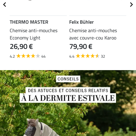
THERMO MASTER
Felix Bühler
TH
es
Chemise anti-mouches
Chemise anti-mouches
Che
Economy Light
avec couvre-cou Karoo
mou
26,90 €
79,90 €
29
4.2
44
4.4
32
3.8