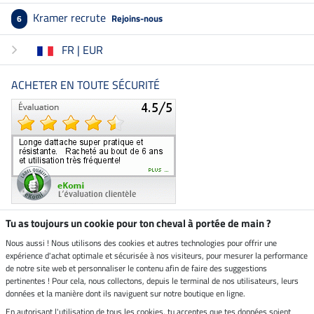
Kramer recrute
Rejoins-nous
6
FR | EUR
ACHETER EN TOUTE SÉCURITÉ
Tu as toujours un cookie pour ton cheval à portée de main ?
Nous aussi ! Nous utilisons des cookies et autres technologies pour offrir une
Boutique climatiquement
expérience d'achat optimale et sécurisée à nos visiteurs, pour mesurer la performance
neutre
de notre site web et personnaliser le contenu afin de faire des suggestions
pertinentes ! Pour cela, nous collectons, depuis le terminal de nos utilisateurs, leurs
Livraison par
données et la manière dont ils naviguent sur notre boutique en ligne.
En autorisant l'utilisation de tous les cookies, tu acceptes que tes données soient