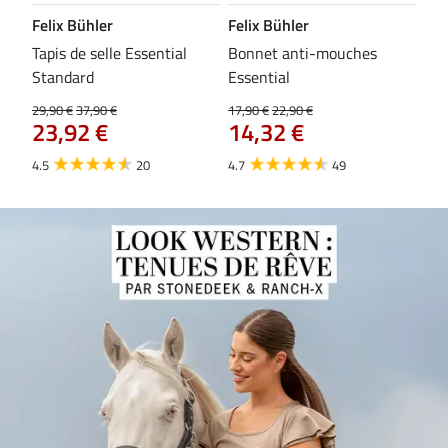
Felix Bühler
Felix Bühler
CL
Tapis de selle Essential
Bonnet anti-mouches
Bri
84
Standard
Essential
29,90 €
37,90 €
17,90 €
22,90 €
23,92 €
14,32 €
4.5
20
4.7
49