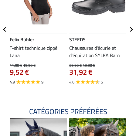
Felix Bühler
STEEDS
SH
bon
T-shirt technique zippé
Chaussures d'écurie et
Tap
Lana
d'équitation SYLKA Barn
29,9
23
11,90 €
19,90 €
39,90 €
49,90 €
9,52 €
31,92 €
4.8
4.9
9
4.6
5
CATÉGORIES PRÉFÉRÉES