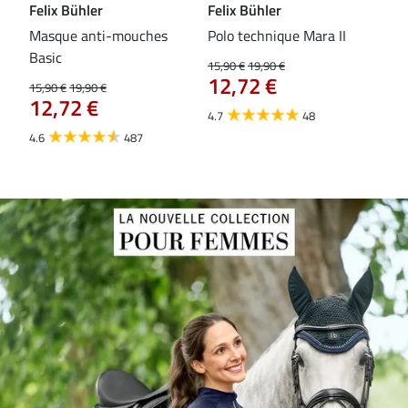
Felix Bühler
Felix Bühler
Fel
Masque anti-mouches
Polo technique Mara II
Mas
Basic
ext
15,90 €
19,90 €
12,72 €
15,90 €
19,90 €
15,9
12,72 €
12
4.7
48
4.6
487
4.4