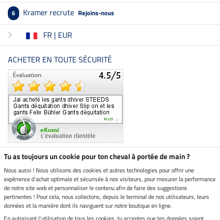
Kramer recrute
Rejoins-nous
6
FR | EUR
ACHETER EN TOUTE SÉCURITÉ
Tu as toujours un cookie pour ton cheval à portée de main ?
Nous aussi ! Nous utilisons des cookies et autres technologies pour offrir une
Boutique climatiquement
expérience d'achat optimale et sécurisée à nos visiteurs, pour mesurer la performance
neutre
de notre site web et personnaliser le contenu afin de faire des suggestions
pertinentes ! Pour cela, nous collectons, depuis le terminal de nos utilisateurs, leurs
Livraison par
données et la manière dont ils naviguent sur notre boutique en ligne.
En autorisant l'utilisation de tous les cookies, tu acceptes que tes données soient