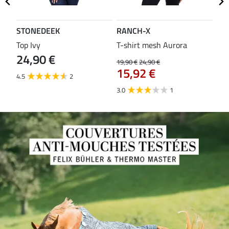
STONEDEEK
RANCH-X
ST
Top Ivy
T-shirt mesh Aurora
T-s
24,90 €
19,90 €
24,90 €
14,9
15,92 €
11
4.5
2
3.0
1
5.0