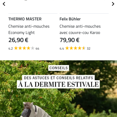
THERMO MASTER
Felix Bühler
TH
es
Chemise anti-mouches
Chemise anti-mouches
Che
Economy Light
avec couvre-cou Karoo
mou
26,90 €
79,90 €
29
4.2
44
4.4
32
3.8