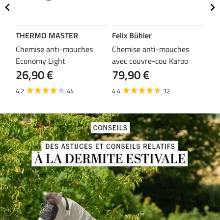
THERMO MASTER
Felix Bühler
TH
es
Chemise anti-mouches
Chemise anti-mouches
Che
Economy Light
avec couvre-cou Karoo
mou
26,90 €
79,90 €
29
4.2
44
4.4
32
3.8