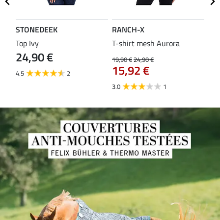
STONEDEEK
RANCH-X
ST
Top Ivy
T-shirt mesh Aurora
T-s
24,90 €
19,90 €
24,90 €
14,9
15,92 €
11
4.5
2
3.0
1
5.0