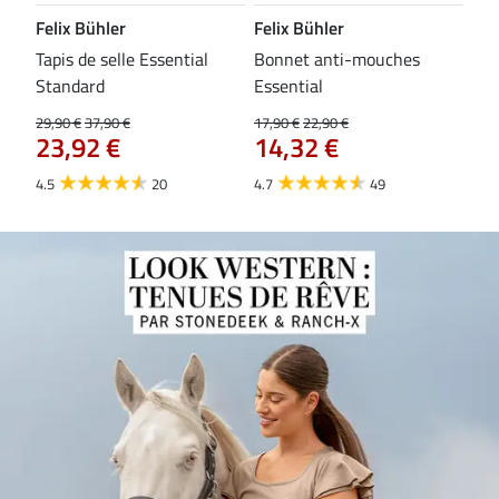
Felix Bühler
Felix Bühler
CL
Tapis de selle Essential
Bonnet anti-mouches
Bri
84
Standard
Essential
29,90 €
37,90 €
17,90 €
22,90 €
23,92 €
14,32 €
4.5
20
4.7
49