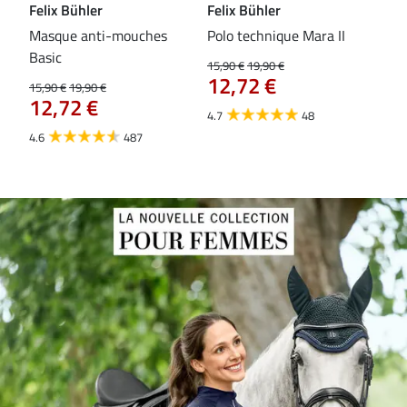
Felix Bühler
Felix Bühler
Fel
Masque anti-mouches
Polo technique Mara II
Mas
Basic
ext
15,90 €
19,90 €
12,72 €
15,90 €
19,90 €
15,9
12,72 €
12
4.7
48
4.6
487
4.4