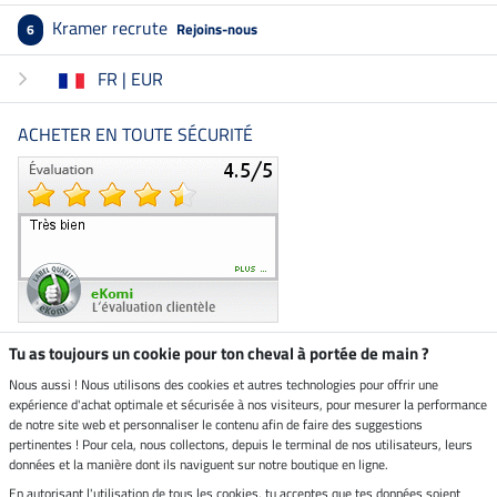
Kramer recrute
Rejoins-nous
6
FR | EUR
ACHETER EN TOUTE SÉCURITÉ
Tu as toujours un cookie pour ton cheval à portée de main ?
Nous aussi ! Nous utilisons des cookies et autres technologies pour offrir une
Boutique climatiquement
expérience d'achat optimale et sécurisée à nos visiteurs, pour mesurer la performance
neutre
de notre site web et personnaliser le contenu afin de faire des suggestions
pertinentes ! Pour cela, nous collectons, depuis le terminal de nos utilisateurs, leurs
Livraison par
données et la manière dont ils naviguent sur notre boutique en ligne.
En autorisant l'utilisation de tous les cookies, tu acceptes que tes données soient