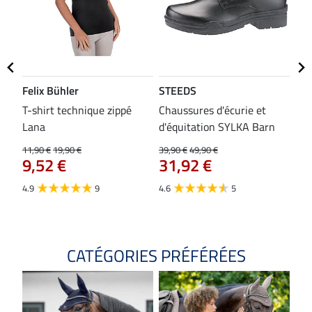
Felix Bühler
STEEDS
SH
bon
T-shirt technique zippé
Chaussures d'écurie et
Tap
Lana
d'équitation SYLKA Barn
29,9
23
11,90 €
19,90 €
39,90 €
49,90 €
9,52 €
31,92 €
4.8
4.9
9
4.6
5
CATÉGORIES PRÉFÉRÉES