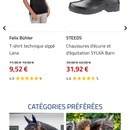
Felix Bühler
STEEDS
SH
bon
T-shirt technique zippé
Chaussures d'écurie et
Tap
Lana
d'équitation SYLKA Barn
29,9
23
11,90 €
19,90 €
39,90 €
49,90 €
9,52 €
31,92 €
4.8
4.9
9
4.6
5
CATÉGORIES PRÉFÉRÉES