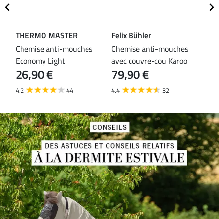
THERMO MASTER
Felix Bühler
TH
es
Chemise anti-mouches
Chemise anti-mouches
Che
Economy Light
avec couvre-cou Karoo
mou
26,90 €
79,90 €
29
4.2
44
4.4
32
3.8