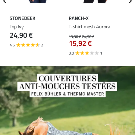
STONEDEEK
RANCH-X
ST
Top Ivy
T-shirt mesh Aurora
T-s
24,90 €
19,90 €
24,90 €
14,9
15,92 €
11
4.5
2
3.0
1
5.0