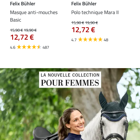
Felix Bühler
Felix Bühler
Fel
Masque anti-mouches
Polo technique Mara II
Mas
Basic
ext
15,90 €
19,90 €
12,72 €
15,90 €
19,90 €
15,9
12,72 €
12
4.7
48
4.6
487
4.4