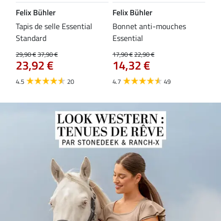
Felix Bühler
Felix Bühler
CL
Tapis de selle Essential
Bonnet anti-mouches
Bri
84
Standard
Essential
29,90 €
37,90 €
17,90 €
22,90 €
23,92 €
14,32 €
4.5
20
4.7
49