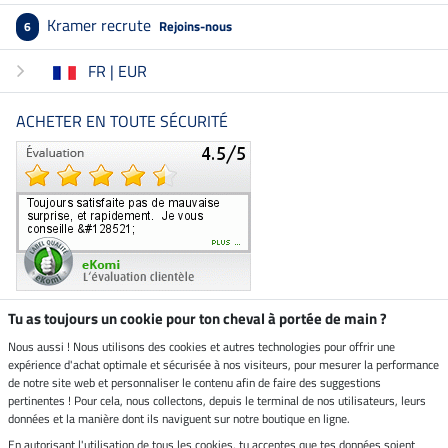
Kramer recrute
Rejoins-nous
6
FR | EUR
ACHETER EN TOUTE SÉCURITÉ
Tu as toujours un cookie pour ton cheval à portée de main ?
Nous aussi ! Nous utilisons des cookies et autres technologies pour offrir une
Boutique climatiquement
expérience d'achat optimale et sécurisée à nos visiteurs, pour mesurer la performance
neutre
de notre site web et personnaliser le contenu afin de faire des suggestions
pertinentes ! Pour cela, nous collectons, depuis le terminal de nos utilisateurs, leurs
Livraison par
données et la manière dont ils naviguent sur notre boutique en ligne.
En autorisant l'utilisation de tous les cookies, tu acceptes que tes données soient