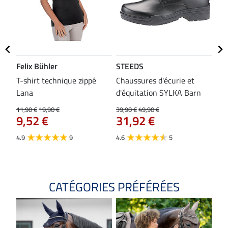
Felix Bühler
STEEDS
SH
bon
T-shirt technique zippé
Chaussures d'écurie et
Tap
Lana
d'équitation SYLKA Barn
29,9
23
11,90 €
19,90 €
39,90 €
49,90 €
9,52 €
31,92 €
4.8
4.9
9
4.6
5
CATÉGORIES PRÉFÉRÉES