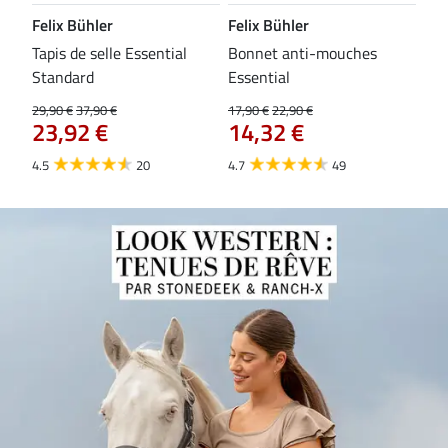
Felix Bühler
Felix Bühler
CL
Tapis de selle Essential
Bonnet anti-mouches
Bri
84
Standard
Essential
29,90 €
37,90 €
17,90 €
22,90 €
23,92 €
14,32 €
4.5
20
4.7
49