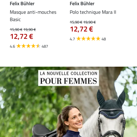
Felix Bühler
Felix Bühler
Fel
Masque anti-mouches
Polo technique Mara II
Mas
Basic
ext
15,90 €
19,90 €
12,72 €
15,90 €
19,90 €
15,9
12,72 €
12
4.7
48
4.6
487
4.4