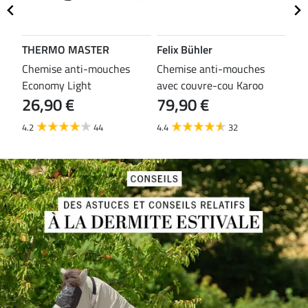
THERMO MASTER
Felix Bühler
TH
es
Chemise anti-mouches
Chemise anti-mouches
Che
Economy Light
avec couvre-cou Karoo
mou
26,90 €
79,90 €
29
4.2
44
4.4
32
3.8