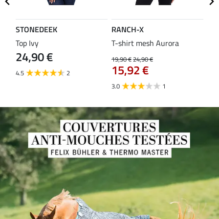
STONEDEEK
RANCH-X
ST
Top Ivy
T-shirt mesh Aurora
T-s
24,90 €
19,90 €
24,90 €
14,9
15,92 €
11
4.5
2
3.0
1
5.0