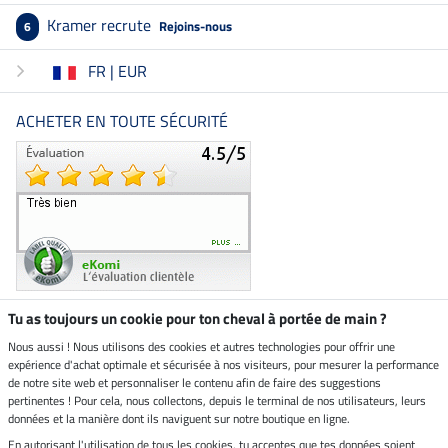
Kramer recrute
Rejoins-nous
6
FR | EUR
ACHETER EN TOUTE SÉCURITÉ
Tu as toujours un cookie pour ton cheval à portée de main ?
Nous aussi ! Nous utilisons des cookies et autres technologies pour offrir une
Boutique climatiquement
expérience d'achat optimale et sécurisée à nos visiteurs, pour mesurer la performance
neutre
de notre site web et personnaliser le contenu afin de faire des suggestions
pertinentes ! Pour cela, nous collectons, depuis le terminal de nos utilisateurs, leurs
Livraison par
données et la manière dont ils naviguent sur notre boutique en ligne.
En autorisant l'utilisation de tous les cookies, tu acceptes que tes données soient